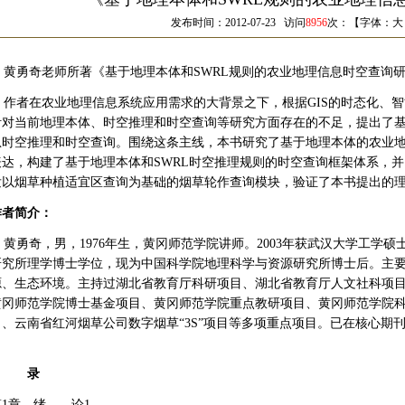
发布时间：2012-07-23 访问
8956
次：【字体：
大
黄勇奇老师所著《基于地理本体和SWRL规则的农业地理信息时空查询
作者在农业地理信息系统应用需求的大背景之下，根据GIS的时态化、
针对当前地理本体、时空推理和时空查询等研究方面存在的不足，提出了基
息时空推理和时空查询。围绕这条主线，本书研究了基于地理本体的农业地
表达，构建了基于地理本体和SWRL时空推理规则的时空查询框架体系，并
发以烟草种植适宜区查询为基础的烟草轮作查询模块，验证了本书提出的
作者简介：
黄勇奇，男，1976年生，黄冈师范学院讲师。2003年获武汉大学工学硕士
研究所理学博士学位，现为中国科学院地理科学与资源研究所博士后。主要研
源、生态环境。主持过湖北省教育厅科研项目、湖北省教育厅人文社科项目
黄冈师范学院博士基金项目、黄冈师范学院重点教研项目、黄冈师范学院科
目、云南省红河烟草公司数字烟草“3S”项目等多项重点项目。已在核心期刊
目 录
第1章 绪 论1