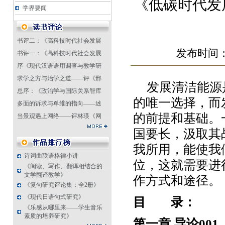
《低碳时代发
学界要闻
书评二：《高科技时代社会发展
发布时间：2
书评一：《高科技时代社会发展
序《现代汉语语用调查与教学研
求学之方与治学之道——评《邢
发展清洁能源
总序：《政治学与国际关系智库
的唯一选择，而
多面的诉求与单维的指向——述
的前提和基础。
当景观遇上网络——评林瑛《网
国要长，汲取其
我所用，能使我
诗词曲联语格律小讲
位，这就需要进
《阅读、写作、翻译相结合的
文学翻译教学》
作方式和途径。
《复句研究评论集：全2册》
《现代日语句式研究》
目 录：
《乐感从哪里来——学生音乐
素质的培养研究》
第一章
导论
001