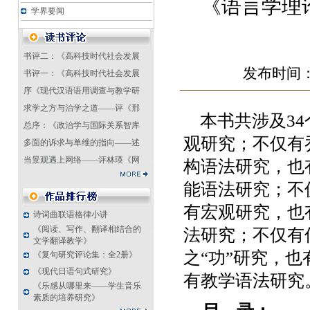
《语言学理
学界要闻
书评二：《高科技时代社会发展
发布时间：2
书评一：《高科技时代社会发展
序《现代汉语语用调查与教学研
求学之方与治学之道——评《邢
本书共涉及
34
总序：《政治学与国际关系智库
观研究；不仅有
多面的诉求与单维的指向——述
当景观遇上网络——评林瑛《网
构语法研究，也
能语法研究；不
有宏观研究，也
诗词曲联语格律小讲
《阅读、写作、翻译相结合的
法研究；不仅有
文学翻译教学》
之“功”研究，
《复句研究评论集：全2册》
《现代日语句式研究》
有教学语法研究
《乐感从哪里来——学生音乐
素质的培养研究》