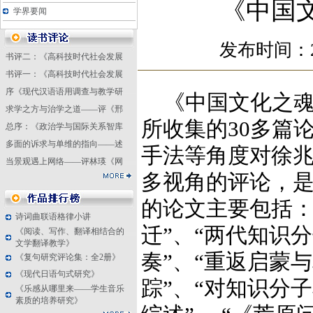
《中国
学界要闻
发布时间：20
书评二：《高科技时代社会发展
书评一：《高科技时代社会发展
序《现代汉语语用调查与教学研
《中国文化之魂
求学之方与治学之道——评《邢
所收集的30多篇
总序：《政治学与国际关系智库
多面的诉求与单维的指向——述
手法等角度对徐
当景观遇上网络——评林瑛《网
多视角的评论，
的论文主要包括：
诗词曲联语格律小讲
迁”、“两代知识
《阅读、写作、翻译相结合的
文学翻译教学》
奏”、“重返启蒙
《复句研究评论集：全2册》
《现代日语句式研究》
踪”、“对知识分
《乐感从哪里来——学生音乐
素质的培养研究》