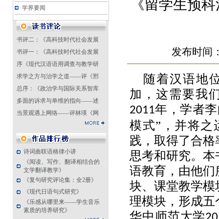
《留学生预科
学界要闻
书评二：《高科技时代社会发展
发布时间：2
书评一：《高科技时代社会发展
序《现代汉语语用调查与教学研
随着汉语地
求学之方与治学之道——评《邢
总序：《政治学与国际关系智库
加，这需要我
多面的诉求与单维的指向——述
年，学者李
2011
当景观遇上网络——评林瑛《网
模式”，并将之
践，取得了合格
诗词曲联语格律小讲
思考和研究。本
《阅读、写作、翻译相结合的
语教育，由他们
文学翻译教学》
《复句研究评论集：全2册》
块、课堂教学模
《现代日语句式研究》
理模块，形成五
《乐感从哪里来——学生音乐
素质的培养研究》
华中师范大学
20