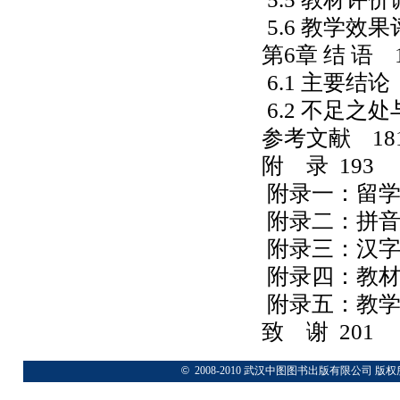
5.6
教学效果
第6章 结 语
6.1
主要结论
6.2
不足之处
参考文献
18
附 录
193
附录一：留
附录二：拼
附录三：汉
附录四：教
附录五：教
致 谢
201
©
2008-2010 武汉中图图书出版有限公